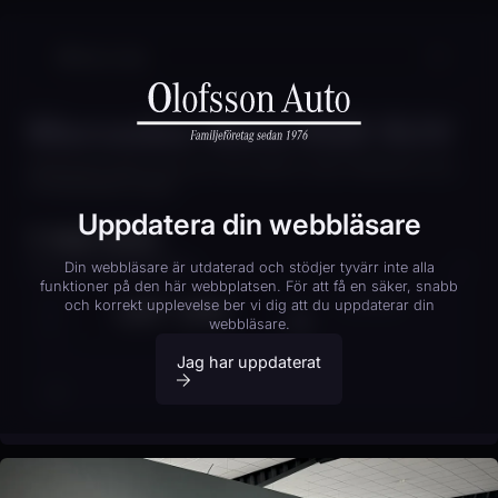
Mercedes-Benz EQS SUV
MERCEDES-BENZ EQS SUV 500 4MATIC AMG PREMIUM PLUS
HYPERSCREEN DRAG
Uppdatera din webbläsare
1 149 000
kr
Finansieringskalkylator
Din webbläsare är utdaterad och stödjer tyvärr inte alla
funktioner på den här webbplatsen. För att få en säker, snabb
UEF 26R
KOPIERA
och korrekt upplevelse ber vi dig att du uppdaterar din
KONTANTINSATS
20
% (
229 800
kr)
webbläsare.
Jag har uppdaterat
Boka provkörning
20%
40%
AVBETALNINGSTID
12 mån
24 mån
36 mån