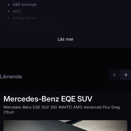
ABS-bromsar
ACC
Airbag förare
Airbag passagerare fram
Android Auto
Antisladd
Läs mer
Apple CarPlay
Autobroms
Avbländande innerbackspegel
Avstängningsbar airbag passagerare
Backkamera
Liknande
Backstartshjälp
Barnlås
Bluetooth (handsfree)
Mercedes-Benz EQE SUV
Broms-assistans
Centrallås (fjärrstyrt)
Mercedes-Benz EQE SUV 350 4MATIC AMG Advanced Plus Drag
21tum
Delbart baksäte
Digitalradio (DAB)
Digitalt mätarhus