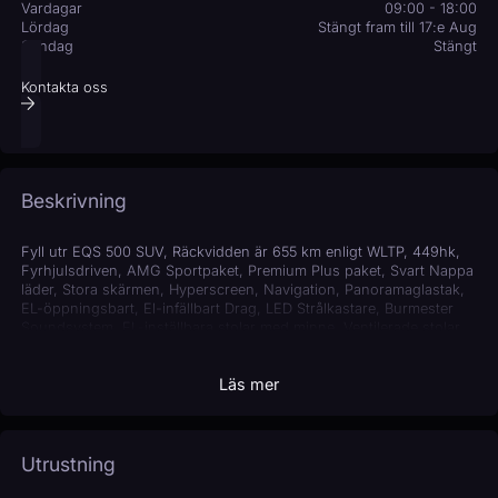
Vardagar
09:00 - 18:00
Lördag
Stängt fram till 17:e Aug
Söndag
Stängt
Kontakta oss
Beskrivning
Fyll utr EQS 500 SUV, Räckvidden är 655 km enligt WLTP, 449hk,
Fyrhjulsdriven, AMG Sportpaket, Premium Plus paket, Svart Nappa
läder, Stora skärmen, Hyperscreen, Navigation, Panoramaglastak,
EL-öppningsbart, El-infällbart Drag, LED Strålkastare, Burmester
Soundsystem, EL-inställbara stolar med minne, Ventilerade stolar,
Kyla värme, Massage i stolar, 21 tum AMG fälgar, Head Up Display,
Utökat läder / Alcantara på paneler, 360-Graders backkamera,
Läs mer
Aktiv Parktronic, Distronic, Adaptiv Farthållare, Dödavinkel
varanare, Körhjälpsprogram, Line assist, Stora kliman 4-zons,
Leasingbar bil Moms bil. Ring eller maila före mer info.v
Utrustning