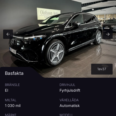
RESTVÄRDE:
65
%
RÄNTA
7
%
3%
15%
MÅNADSKOSTNAD
12 041
kr/mån
Beräkningen är ungefärlig och baseras på bilens pris, vald kontantinsats,
avbetalningstid och ränta.
1
av
37
Basfakta
BRÄNSLE
DRIVHJUL
El
Fyrhjulsdrift
MILTAL
VÄXELLÅDA
1 030 mil
Automatisk
MÄRKE
MODELL