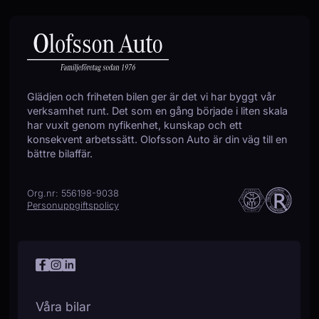
LED Strålkastare
Ljussensor
Läslampa
Mattor (textil)
Multifunktionsratt
Nödsamtal
Glädjen och friheten bilen ger är det vi har byggt vår
Panoramaglastak
verksamhet runt. Det som en gång började i liten skala
Parkeringsassistans
har vuxit genom nyfikenhet, kunskap och ett
Parkeringssensorer (fram)
konsekvent arbetssätt. Olofsson Auto är din väg till en
Rear Traffic Alert
bättre bilaffär.
Regnsensor
Servostyrning
Org.nr: 556198-9038
Sidoairbags
Personuppgiftspolicy
Sidokrockgardiner
Skyltigenkänning
Sminkspegel
Sportratt
Startspärr
Stöldlarm
Våra bilar
Svensksåld