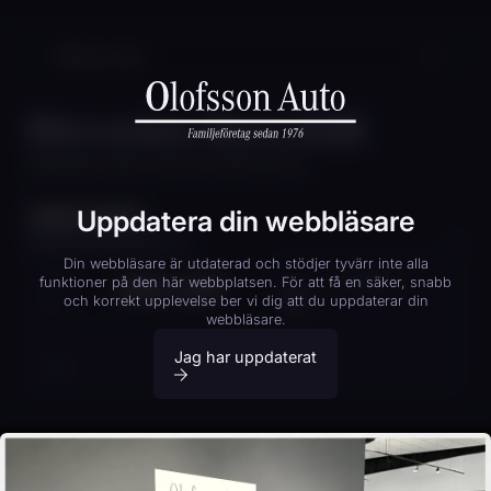
Mercedes-Benz EQB
MERCEDES-BENZ EQB 350 4MATIC AMG
329 000
Uppdatera din webbläsare
kr
Finansieringskalkylator
Din webbläsare är utdaterad och stödjer tyvärr inte alla
JRA 23F
KOPIERA
funktioner på den här webbplatsen. För att få en säker, snabb
KONTANTINSATS
20
% (
65 800
kr)
och korrekt upplevelse ber vi dig att du uppdaterar din
webbläsare.
Boka provkörning
20%
40%
Jag har uppdaterat
AVBETALNINGSTID
12 mån
24 mån
36 mån
RESTVÄRDE:
65
%