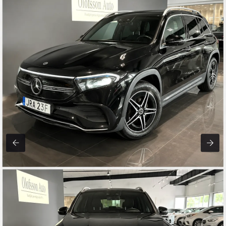
RÄNTA
7
%
3%
15%
MÅNADSKOSTNAD
3 448
kr/mån
Beräkningen är ungefärlig och baseras på bilens pris, vald kontantinsats,
avbetalningstid och ränta.