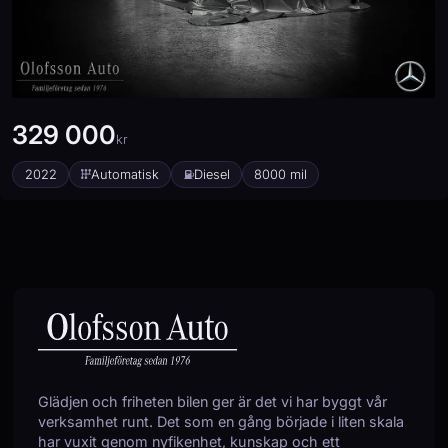
Helljusassistans
Keyless
Körfilsassistans
LED Strålkastare
Ljussensor
329 000
Läslampa
kr
Multifunktionsratt
2022
Automatisk
Diesel
8000 mil
Nödsamtal
Parkeringsassistans
Rails
Regnsensor
Servostyrning
Sidoairbags
Sidokrockgardiner
Skyltigenkänning
Sminkspegel
Sportratt
Glädjen och friheten bilen ger är det vi har byggt vår
Svensksåld
verksamhet runt. Det som en gång började i liten skala
Sätesvärme (fram)
har vuxit genom nyfikenhet, kunskap och ett