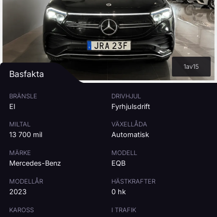
1
av
15
Basfakta
BRÄNSLE
DRIVHJUL
El
Fyrhjulsdrift
MILTAL
VÄXELLÅDA
13 700 mil
Automatisk
MÄRKE
MODELL
Mercedes-Benz
EQB
MODELLÅR
HÄSTKRAFTER
2023
0 hk
KAROSS
I TRAFIK