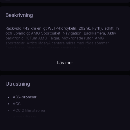
Beskrivning
Räckvidd 442 km enligt WLTP-körcykeln, 292hk, Fyrhjulsdrift, In
och utvändigt AMG Sportpaket, Navigation, Backkamera, Aktiv
parktronic, 18Tum AMG Fälgar, Mötkronade rutor, AMG
sportstolar, Artico läder/Alcantara micra med röda sömmar,
Farthållare, Distronic, EL-öppningsbar baklucka,
Läs mer
Utrustning
ABS-bromsar
ACC
ACC 2 klimatzoner
Airbag förare
Airbag passagerare fram