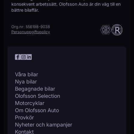
Touch-/Pekskärm
konsekvent arbetssätt. Olofsson Auto är din väg till en
bättre bilaffär.
Trådlös telefonladdare
Yttertemperaturmätare
Org.nr: 556198-9038
Personuppgiftspolicy
Våra bilar
Nya bilar
Begagnade bilar
Olofsson Selection
Motorcyklar
Om Olofsson Auto
Provkör
Nyheter och kampanjer
Kontakt