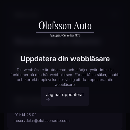
Reservdelar & tillbehör
Funderar du på att göra din bil mer unik? Vi
Uppdatera din webbläsare
erbjuder en mängd tillbehör och lösningar som gör
bilen precis så personlig som du vill ha den.
Din webbläsare är utdaterad och stödjer tyvärr inte alla
Välkommen till vår reservdelsbutik!
funktioner på den här webbplatsen. För att få en säker, snabb
och korrekt upplevelse ber vi dig att du uppdaterar din
webbläsare.
Jag har uppdaterat
Olle Forsberg
RESERVDELSANSVARIG
011-14 25 02
reservdelar@olofssonauto.com