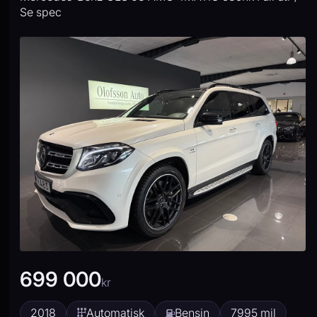
Se spec
699 000
kr
2018
Automatisk
Bensin
7995 mil