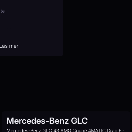
äte
zoner
fram)
Läs mer
sistans
ratt
gar
Mercedes-Benz GLC
Mercedes-Benz GLC 43 AMG Coupé 4MATIC Drag El-