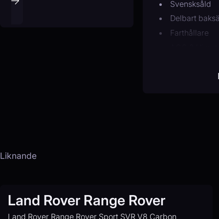
Svensksåld
Delbart baks
Farthållare
ACC 2 klimat
Sätesvärme (
Parkeringsas
Multifunktions
Lättmetallfäl
Centrallås
lane assist
m+s däck.
Liknande
Land Rover Range Rover
Land Rover Range Rover Sport SVR V8 Carbon