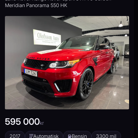
Meridian Panorama 550 HK
595 000
kr
2017
Automatisk
Bensin
3300 mil