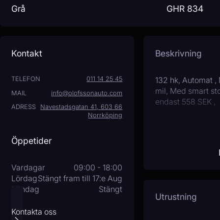
Grå
GHR 834
Kontakt
Beskrivning
TELEFON
011 14 25 45
132 hk, Automat , 
mil, Med smart sto
MAIL
info@olofssonauto.com
endast 558 SEK ,
ADRESS
Navestadsgatan 41, 603 66
Norrköping
Öppetider
Vardagar
09:00 - 18:00
Lördag
Stängt fram till 17:e Aug
Söndag
Stängt
Utrustning
Kontakta oss