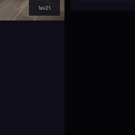
AVBETALNINGSTID
1
av
21
12 mån
24 mån
RESTVÄRDE:
65
%
RÄNTA
3%
MÅNADSKOSTNAD
Beräkningen är ungefärlig
kontantinsats, avbetalning