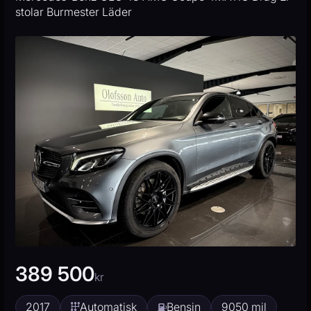
stolar Burmester Läder
389 500
kr
2017
Automatisk
Bensin
9050 mil