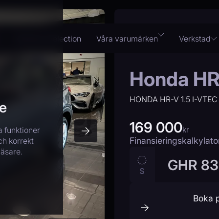
Olofsson Selection
Våra varumärken
Verkstad
Honda H
HONDA HR-V 1.5 I-VTEC
e
169 000
kr
a funktioner
Finansieringskalkylato
ch korrekt
läsare.
GHR 8
KONTANTINSATS
Boka 
20%