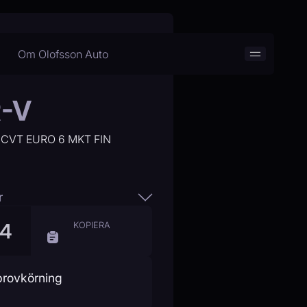
Om Olofsson Auto
R-V
 CVT EURO 6 MKT FIN
r
34
KOPIERA
20
% (
33 800
kr)
provkörning
40%