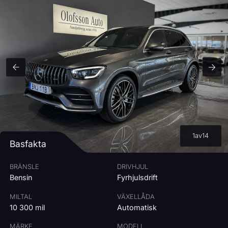
RESTVÄRDE:
65
%
RÄNTA
7
%
3%
15%
MÅNADSKOSTNAD
5 439
kr/mån
Beräkningen är ungefärlig och baseras på bilens pris, vald kontantinsats,
avbetalningstid och ränta.
1
av
14
Basfakta
BRÄNSLE
DRIVHJUL
Bensin
Fyrhjulsdrift
MILTAL
VÄXELLÅDA
10 300 mil
Automatisk
MÄRKE
MODELL