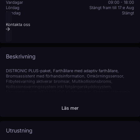
Vardagar
09:00 - 18:00
Lördag
Stängt fram till 17:e Aug
Söndag
Stängt
Kontakta oss
Beskrivning
DISTRONIC PLUS-paket, Farthållare med adaptiv farthållare,
Bromsassistent med förhandsinformation, Omkörningssensor,
Filbytesvarning aktiverar bromsar, Multikollisionsbroms,
Kollissionsvarningssystem inkl fotgängarskyddssystem,
Förvaringspaket, KEYLESS-GO Komfortpaket, Elektrisk stängning
av bagagelucka, Fotkontrollerad bagageöppning, Spegelpaketet,
Automatiskt avbländbar innerbackspegel, Ytterbackspeglar på
Läs mer
förarsidan automatiskt avbländande, ytterbackspeglar på
passagerarsidan automatisk indexerande vid backning, Elinfällbara
ytterbackspeglar, Stöldskyddspaket, LED-strålkastare med ILS inkl.
Adaptiv ljusbildsreglering, LED-strålkastare halvljus och LED-
stråklastare helljus, Variable ljusfördelning för landsväg och
Utrustning
motorväg, Kurvljus, Aktiv Parkeringsassistent med PARKTRONIC,
automatisk parkeringshjälp, Parkeringssensorer fram och bak,