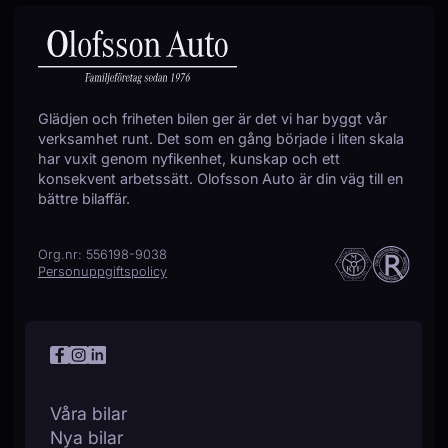
Multifunktionsratt
Nödsamtal
Panoramaglastak
Parkeringsassistans
Plant lastutrymme
Glädjen och friheten bilen ger är det vi har byggt vår
Rails
verksamhet runt. Det som en gång började i liten skala
Regnsensor
har vuxit genom nyfikenhet, kunskap och ett
Servostyrning
konsekvent arbetssätt. Olofsson Auto är din väg till en
Sidoairbags
bättre bilaffär.
Sidokrockgardiner
Skyltigenkänning
Org.nr: 556198-9038
Sminkspegel
Personuppgiftspolicy
Sportratt
Start-/stoppfunktion
Startspärr
Stöldlarm
Svensksåld
Sätesvärme (fram)
Våra bilar
Trötthetsvarnare
Nya bilar
Uppvärmda spolare