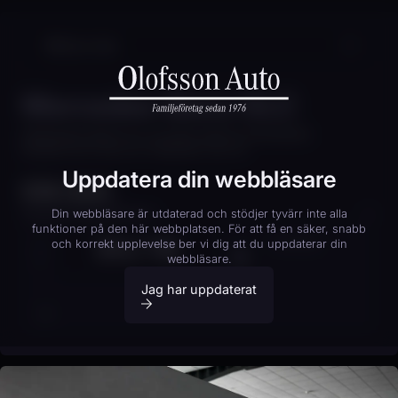
Mercedes-Benz GLC
MERCEDES-BENZ GLC 43 AMG 4MATIC PANORAMA
BURMESTER HEAD UP VÄRMARE 390 HK
Uppdatera din webbläsare
519 000
kr
Finansieringskalkylator
Din webbläsare är utdaterad och stödjer tyvärr inte alla
funktioner på den här webbplatsen. För att få en säker, snabb
BNJ 11B
KOPIERA
och korrekt upplevelse ber vi dig att du uppdaterar din
KONTANTINSATS
20
% (
103 800
kr)
webbläsare.
Jag har uppdaterat
Boka provkörning
20%
40%
AVBETALNINGSTID
12 mån
24 mån
36 mån