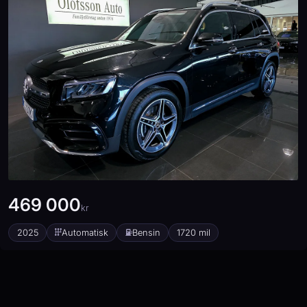
Elhissar (fram och bak)
Elinfällbara sidospeglar
Elstol förare
Eluppvärmda sidospeglar
Euro 6
Euro NCAP 5
Fartbegränsare
Farthållare (adaptiv)
Fotgängardetektion
Fällbara baksäten
Färddator
GPS
ISOFIX-fästen bak
469 000
kr
Keyless Nyckelfri Start
Kylt handskfack
2025
Automatisk
Bensin
1720 mil
Körfilsassistans
LED Strålkastare
Ljussensor
Läslampa