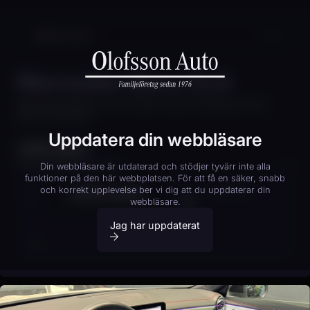
Mercedes-Benz CLA
MERCEDES-BENZ CLA 200 AMG COUPE ADVANCED PLUS
DRAG VINTERPKT
Uppdatera din webbläsare
378 500
kr
Finansieringskalkylator
Din webbläsare är utdaterad och stödjer tyvärr inte alla
funktioner på den här webbplatsen. För att få en säker, snabb
HFN 84C
KOPIERA
och korrekt upplevelse ber vi dig att du uppdaterar din
KONTANTINSATS
20
% (
75 700
kr)
webbläsare.
Jag har uppdaterat
Boka provkörning
20%
40%
AVBETALNINGSTID
12 mån
24 mån
36 mån