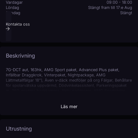
Vardagar
09:00 - 18:00
Lördag
Stängt fram till 17:e Aug
Söndag
Stängt
Kontakta oss
Beskrivning
7G-DCT aut, 163hk, AMG Sport paket, Advanced Plus paket,
Infällbar Draggkrok, Vinterpaket, Nightpackage, AMG
Lättmetallfälgar 18"), Även v-däck medföljer på org Fälgar, Behållare
för spolarvätska uppvärmd, Dödvinkelassistent, Parkeringspaket
m. 360-graders backkamera, Aktiv parktronic, AMG Sportstolar,
Articoläder/microfiber, Utökade navigationstjänster, Interiörpanel i
ljust längsslipat alumin, Widescreen cockpit, Ytterbackspeglar,
Läs mer
elektriskt in- och utfällbara, Automatisk klimatanläggning
THERMOTRONIC, TEMPOMAT farthållare med förberedelse,
Automatisk ljusbildsreglering, LED-strålkastare statiska, USB-paket
Plus, Större mediedisplay, (26cm, 10,25"), Handsfree öppning av
baklucka, Panelbelysning i 64 olika färger, KEYLESS-GO, Trådlöst
Utrustning
laddningssystem för mobiltelefon, DYNAMIC SELECT
Körprogramsväljare, Multifunktionssportratt i Nappa, KEYLESS-GO