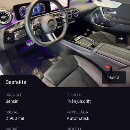
RESTVÄRDE:
65
%
RÄNTA
7
%
3%
15%
MÅNADSKOSTNAD
3 966
kr/mån
Beräkningen är ungefärlig och baseras på bilens pris, vald kontantinsats,
avbetalningstid och ränta.
4
av
13
Basfakta
BRÄNSLE
DRIVHJUL
Bensin
Tvåhjulsdrift
MILTAL
VÄXELLÅDA
2 900 mil
Automatisk
MÄRKE
MODELL