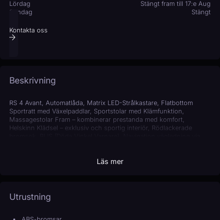
Lördag
Stängt fram till 17:e Aug
Söndag
Stängt
Kontakta oss
Beskrivning
RS 4 Avant, Automatlåda, Matrix LED-Strålkastare, Flatbottom
Sportratt med Växelpaddlar, Sportstolar med Klämfunktion,
Massagestolar Fram – kombinerar prestanda med komfort,
Helskinn Klädsel – exklusiv och sportig interiör, Rödlackerade
bromsok, BLIS (Döda Vinkel Varnare), Navigation vägledning via
infotainmentsystemet, Mörktonade bakrutor, Panelbelysning,
Keyless Entry & Start nyckelfri upplåsning och start, Bluetooth &
Läs mer
Handsfree, Sätesvärme, För mer info vänligen ring eller maila!
Utrustning
ABS-bromsar