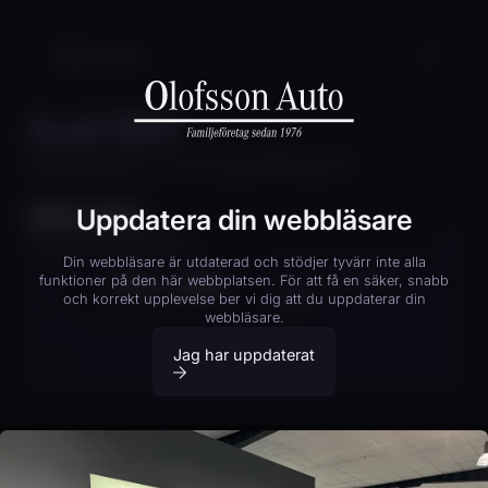
Audi RS4
AUDI RS4 AVANT 2.9 TFSI V6 QUATTRO 450 HK
569 000
Uppdatera din webbläsare
kr
Finansieringskalkylator
Din webbläsare är utdaterad och stödjer tyvärr inte alla
PTL 34K
KOPIERA
funktioner på den här webbplatsen. För att få en säker, snabb
KONTANTINSATS
20
% (
113 800
kr)
och korrekt upplevelse ber vi dig att du uppdaterar din
webbläsare.
Boka provkörning
20%
40%
Jag har uppdaterat
AVBETALNINGSTID
12 mån
24 mån
36 mån
RESTVÄRDE:
65
%