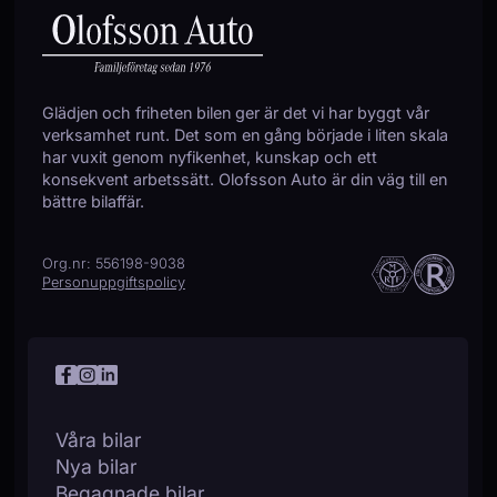
Servostyrning
Sidoairbags
Sidokrockgardiner
Sminkspegel
Glädjen och friheten bilen ger är det vi har byggt vår
Sportratt
verksamhet runt. Det som en gång började i liten skala
Sportstolar
har vuxit genom nyfikenhet, kunskap och ett
Start-/stoppfunktion
konsekvent arbetssätt. Olofsson Auto är din väg till en
Startspärr
bättre bilaffär.
Stöldlarm
Sätesvärme (fram)
Org.nr: 556198-9038
USB-uttag
Personuppgiftspolicy
Våra bilar
Nya bilar
Begagnade bilar