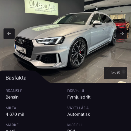
RÄNTA
7
%
3%
15%
MÅNADSKOSTNAD
5 963
kr/mån
Beräkningen är ungefärlig och baseras på bilens pris, vald kontantinsats,
avbetalningstid och ränta.
1
av
15
Basfakta
BRÄNSLE
DRIVHJUL
Bensin
Fyrhjulsdrift
MILTAL
VÄXELLÅDA
4 670 mil
Automatisk
MÄRKE
MODELL