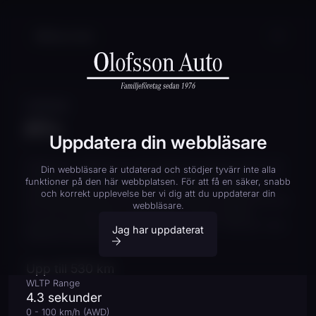
XPENG
P7+
Uppdatera din webbläsare
XPENG P7+ definierar om den elektriska sedanen genom att
Din webbläsare är utdaterad och stödjer tyvärr inte alla
kombinera sportig fastback-design med rymligheten hos en
funktioner på den här webbplatsen. För att få en säker, snabb
kombi. Med fokus på avancerad AI-teknik, extremt låg
och korrekt upplevelse ber vi dig att du uppdaterar din
energiförbrukning och en lyxig ‘Cloudscape’-interiör erbjuder
webbläsare.
P7+ en körupplevelse i högsta klass. Tack vare 800V-
arkitekturen laddar du dessutom blixtsnabbt, vilket gör varje
Jag har uppdaterat
långresa bekymmersfri.
Upp till 530 km
WLTP Range
4.3 sekunder
0 - 100 km/h (AWD)