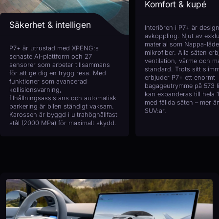
Komfort & kupé
Säkerhet & intelligens
Interiören i P7+ är design
avkoppling. Njut av exkl
material som Nappa-läde
P7+ är utrustad med XPENG:s
mikrofiber. Alla säten er
senaste AI-plattform och 27
ventilation, värme och 
sensorer som arbetar tillsammans
standard. Trots sitt slim
för att ge dig en trygg resa. Med
erbjuder P7+ ett enormt
funktioner som avancerad
bagageutrymme på 573 lite
kollisionsvarning,
kan expanderas till hela 1 
filhållningsassistans och automatisk
med fällda säten – mer än
parkering är bilen ständigt vaksam.
SUV:ar.
Karossen är byggd i ultrahöghållfast
stål (2000 MPa) för maximalt skydd.